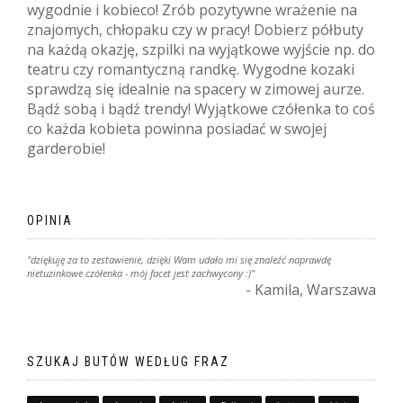
wygodnie i kobieco! Zrób pozytywne wrażenie na
znajomych, chłopaku czy w pracy! Dobierz półbuty
na każdą okazję, szpilki na wyjątkowe wyjście np. do
teatru czy romantyczną randkę. Wygodne kozaki
sprawdzą się idealnie na spacery w zimowej aurze.
Bądź sobą i bądź trendy! Wyjątkowe czółenka to coś
co każda kobieta powinna posiadać w swojej
garderobie!
OPINIA
"dziękuję za to zestawienie, dzięki Wam udało mi się znaleźć naprawdę
nietuzinkowe czółenka - mój facet jest zachwycony :)"
- Kamila, Warszawa
SZUKAJ BUTÓW WEDŁUG FRAZ