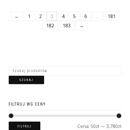
←
1
2
3
4
5
6
…
181
182
183
→
SZUKAJ
FILTRUJ WG CENY
Cena:
50zł
—
3,780zł
FILTRUJ