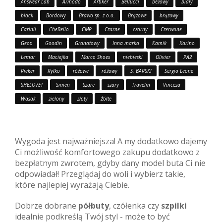
Answear Lab
Armodo
Artiker
Bellucci
beżowy
biały
black
Bordowy
Brawo sp. z o.o.
Brązowe
brązowy
Carinii
CheBello
CMP
Czarne
czarny
Czerwone
Geox
Goodin
Granatowy
Inna marka
Kamik
Karino
Lemar
Maciejka
Marco Shoes
niebieski
Olivier
PA2
Rieker
Ryłko
różowe
różowy
S. BARSKI
Sergio Leone
SHELOVET
Simen
Szare
szary
Travelin
Vinceza
Wasak
zielony
złoty
Żółte
Wygoda jest najważniejsza! A my dodatkowo dajemy
Ci możliwość komfortowego zakupu dodatkowo z
bezpłatnym zwrotem, gdyby dany model buta Ci nie
odpowiadał! Przeglądaj do woli i wybierz takie,
które najlepiej wyrażają Ciebie.
Dobrze dobrane
półbuty
, czółenka czy
szpilki
idealnie podkreślą Twój styl - może to być