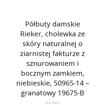
Półbuty damskie
Rieker, cholewka ze
skóry naturalnej o
ziarnistej fakturze z
sznurowaniem i
bocznym zamkiem,
niebieskie, 50965-14 –
granatowy 19675-B
399.00
ZŁ