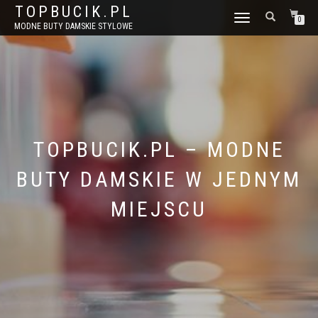
TOPBUCIK.PL
WŁĄCZ
0
MODNE BUTY DAMSKIE STYLOWE
NAWIGACJĘ
TOPBUCIK.PL – MODNE
BUTY DAMSKIE W JEDNYM
MIEJSCU