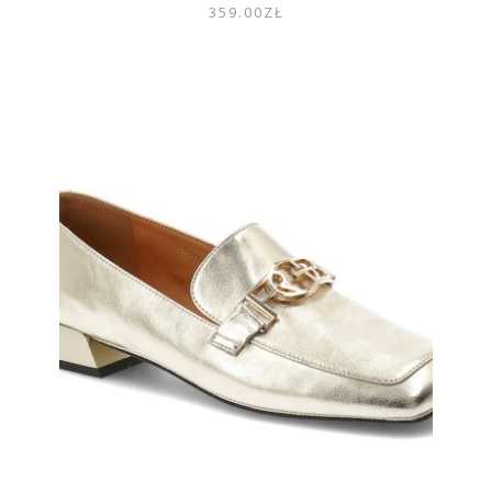
359.00
ZŁ