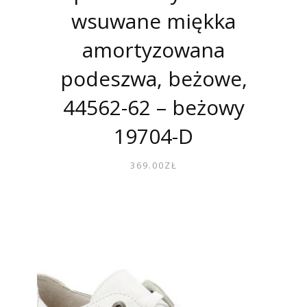
wsuwane miękka
amortyzowana
podeszwa, beżowe,
44562-62 – beżowy
19704-D
369.00
ZŁ