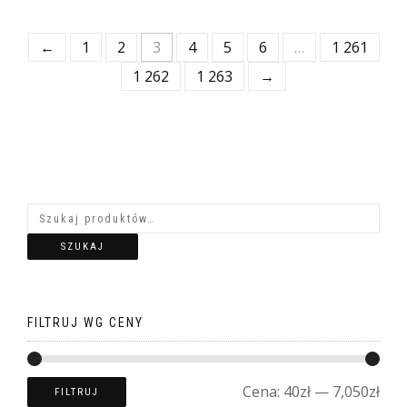
←
1
2
3
4
5
6
…
1 261
1 262
1 263
→
SZUKAJ
FILTRUJ WG CENY
Cena:
40zł
—
7,050zł
FILTRUJ