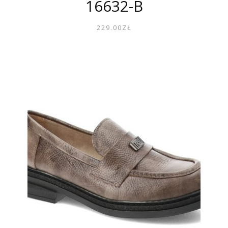
16632-B
229.00
ZŁ