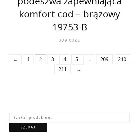
podeszwa zapewniająca
komfort cod – brązowy
19753-B
339.00
ZŁ
←
1
2
3
4
5
…
209
210
211
→
SZUKAJ