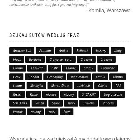
nietuzinkowe czółenka - mój facet jest zachwycony :)"
- Kamila, Warszawa
SZUKAJ BUTÓW WEDŁUG FRAZ
Answear Lab
Armodo
Artiker
Bellucci
beżowy
biały
black
Bordowy
Brawo sp. z o.o.
Brązowe
brązowy
Carinii
CheBello
CMP
Czarne
czarny
Czerwone
Geox
Goodin
Granatowy
Inna marka
Kamik
Karino
Lemar
Maciejka
Marco Shoes
niebieski
Olivier
PA2
Rieker
Ryłko
różowe
różowy
S. BARSKI
Sergio Leone
SHELOVET
Simen
Szare
szary
Travelin
Vinceza
Wasak
zielony
złoty
Żółte
Wygoda jest najważniejsza! A my dodatkowo dajemy