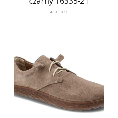
czarny 16335-21
489.00
ZŁ