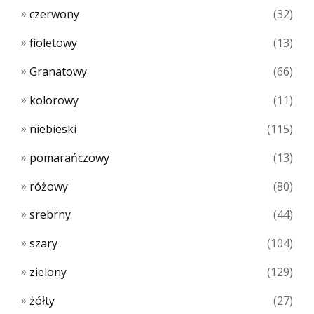
czerwony
(32)
fioletowy
(13)
Granatowy
(66)
kolorowy
(11)
niebieski
(115)
pomarańczowy
(13)
różowy
(80)
srebrny
(44)
szary
(104)
zielony
(129)
żółty
(27)