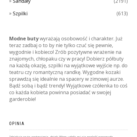
Sandały
(2191)
Szpilki
(613)
Modne buty
wyrażają osobowość i charakter. Już
teraz zadbaj o to by nie tylko czuć się pewnie,
wygodnie i kobieco! Zrób pozytywne wrażenie na
znajomych, chłopaku czy w pracy! Dobierz półbuty
na każdą okazję, szpilki na wyjątkowe wyjście np. do
teatru czy romantyczną randkę. Wygodne kozaki
sprawdzą się idealnie na spacery w zimowej aurze.
Bądź sobą i bądź trendy! Wyjątkowe czółenka to coś
co każda kobieta powinna posiadać w swojej
garderobie!
OPINIA
"dziękuję za to zestawienie, dzięki Wam udało mi się znaleźć naprawdę