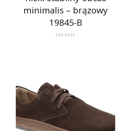
minimalis – brązowy
19845-B
389.00
ZŁ